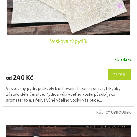
Voskovaný pytlík
Skladem
DETAIL
240 Kč
od
Voskovaný pytlík je skvělý k uchování chleba a pečiva, tak, aby
zůstalo déle čerstvé. Pytlík s vůní včelího vosku působí jako
aromaterapie. Hřejivá vůně včelího vosku vás bude...
Kód:
CY UBROUSEK