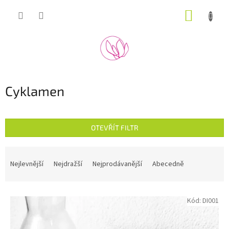
Přejít
NÁKUP
na
obsah
KOŠÍK
Cyklamen
OTEVŘÍT FILTR
Ř
a
Nejlevnější
Nejdražší
Nejprodávanější
Abecedně
z
e
V
n
Kód:
DI001
ý
í
p
p