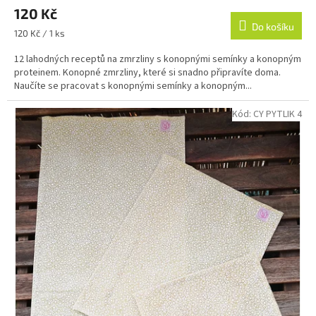
120 Kč
Do košíku
Měrná
120 Kč / 1 ks
cena:
12 lahodných receptů na zmrzliny s konopnými semínky a konopným
proteinem. Konopné zmrzliny, které si snadno připravíte doma.
Naučíte se pracovat s konopnými semínky a konopným...
Kód:
CY PYTLIK 4