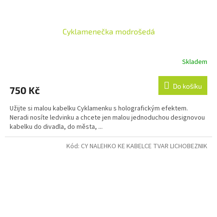
Cyklamenečka modrošedá
Skladem
Do košíku
750 Kč
Užijte si malou kabelku Cyklamenku s holografickým efektem.
Neradi nosíte ledvinku a chcete jen malou jednoduchou designovou
kabelku do divadla, do města, ...
Kód:
CY NALEHKO KE KABELCE TVAR LICHOBEZNIK