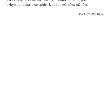
Taška Cyklamenka nalehko nabízí dostatek prostoru pro
nezbytnosti a stane se spolehlivou společnicí na každém...
Kód:
CY MINI BILA