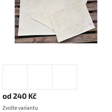
od
240 Kč
Měrná
Zvolte variantu
cena: