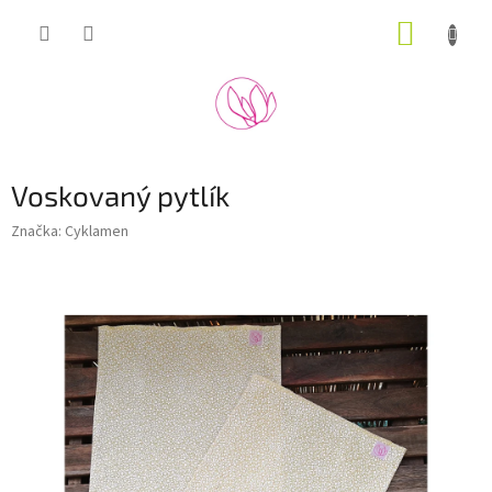
Přejít
NÁKUP
na
obsah
KOŠÍK
Voskovaný pytlík
Značka:
Cyklamen