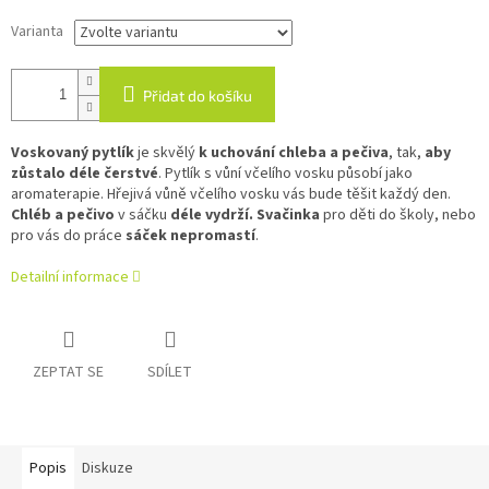
Varianta
Přidat do košíku
Voskovaný pytlík
je skvělý
k uchování chleba a pečiva
, tak,
aby
zůstalo déle čerstvé
. Pytlík s vůní včelího vosku působí jako
aromaterapie. Hřejivá vůně včelího vosku vás bude těšit každý den.
Chléb a pečivo
v sáčku
déle vydrží. Svačinka
pro děti do školy, nebo
pro vás do práce
sáček nepromastí
.
Detailní informace
ZEPTAT SE
SDÍLET
Popis
Diskuze