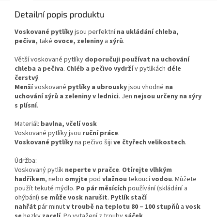
Detailní popis produktu
Voskované pytlíky
jsou perfektní
na ukládání chleba,
pečiva,
také
ovoce, zeleniny
a
sýrů
.
Větší voskované pytlíky
doporučuji používat na uchování
chleba a pečiva
.
Chléb a pečivo vydrží
v pytlíkách
déle
čerstvý
.
Menší
voskované
pytlíky a ubrousky
jsou vhodné
na
uchování sýrů a zeleniny v lednici
. Jen
nejsou určeny na sýry
s plísní
.
Materiál:
bavlna, včelí vosk
Voskované pytlíky jsou
ruční práce
.
Voskované pytlíky
na pečivo šiji
ve čtyřech velikostech
.
Údržba:
Voskovaný pytlík
neperte v pračce
.
Otírejte vlhkým
hadříkem
, nebo
omyjte
pod
vlažnou
tekoucí
vodou
. Můžete
použít tekuté mýdlo.
Po pár měsících
používání (skládání a
ohýbání)
se může vosk narušit
.
Pytlík stačí
nahřát
pár minut
v troubě na teplotu 80 – 100 stupňů
a
vosk
se
hezky
zacelí
. Po vytažení z trouby
sáček