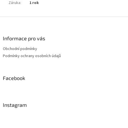
Záruka
:
1 rok
Z
á
p
a
Informace pro vás
t
Obchodní podmínky
í
Podmínky ochrany osobních údajů
Facebook
Instagram