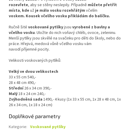
rozevřete
, aby se stěny neslepily. Případně
můžete přetřít
místa
,
kde
už
je
málo vosku
rozehřátým
včelím
voskem. Kousek včelího vosku přikládám do balíčku.
Ručně šité
voskované pytlíky
jsou
vyrobené z bavlny a
včelího vosku
. Uložte do nich voňavý chléb, ovoce, zeleninu.
Menší pytlíky jsou skvělé na svačinku pro děti do školy, nebo do
práce. Hřejivá, medová vůně včelího vosku vám
navodí příjemné pocity.
Velikosti voskovaných pytlíků:
Velký ve dvou velikostech
33 x 55 cm 540,-
28 x 48 cm 490,-
Střední
26 x 34 cm 390,-
Malý
18 x 24 cm 240,-
Zvýhodněná sada
1490,- 4 kusy (1x 33 x 55 cm, 1x 28 x 48 cm, 1x
26 x 34 cm, 1x 18 x 24 cm)
Doplňkové parametry
Kategorie
:
Voskované pytlíky