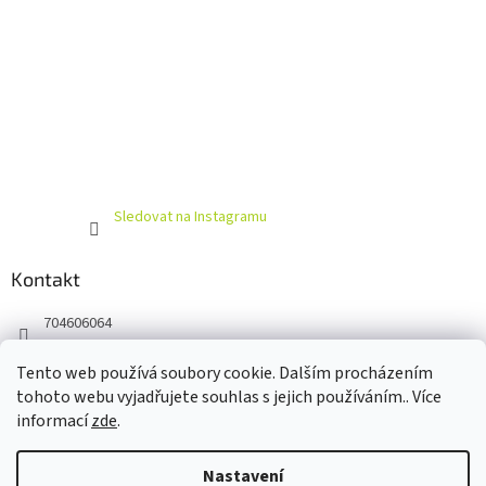
Sledovat na Instagramu
Kontakt
704606064
https://www.facebook.com/profile.php?id=100063930188443
Tento web používá soubory cookie. Dalším procházením
cyklamen_cz
tohoto webu vyjadřujete souhlas s jejich používáním.. Více
informací
zde
.
Nastavení
Vytvořil Shoptet