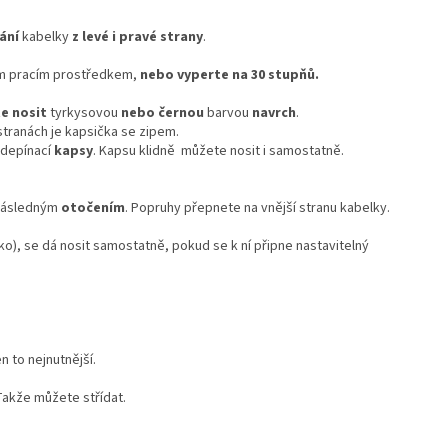
ání
kabelky
z levé i pravé strany
.
m pracím prostředkem,
nebo
vyperte na 30 stupňů.
e nosit
tyrkysovou
nebo černou
barvou
navrch
.
 stranách je kapsička se zipem.
depínací
kapsy
. Kapsu klidně můžete nosit i samostatně.
následným
otočením
. Popruhy přepnete na vnější stranu kabelky.
ko), se dá nosit samostatně, pokud se k ní připne nastavitelný
en to nejnutnější.
akže můžete střídat.