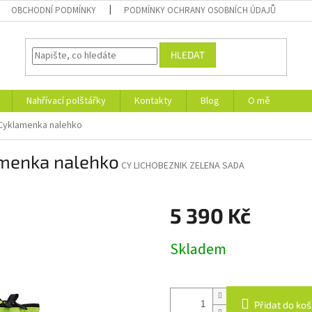
OBCHODNÍ PODMÍNKY
PODMÍNKY OCHRANY OSOBNÍCH ÚDAJŮ
HLEDAT
Nahřívací polštářky
Kontakty
Blog
O mě
 Cyklamenka nalehko
amenka nalehko
CY LICHOBEZNIK ZELENA SADA
5 390 Kč
Měrná
Skladem
cena:
Přidat do koš