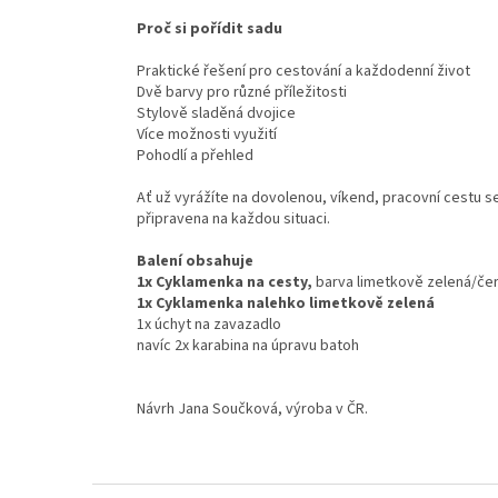
Proč si pořídit sadu
Praktické řešení pro cestování a každodenní život
Dvě barvy pro různé příležitosti
Stylově sladěná dvojice
Více možnosti využití
Pohodlí a přehled
Ať už vyrážíte na dovolenou, víkend, pracovní cestu
připravena na každou situaci.
Balení obsahuje
1x Cyklamenka na cesty,
barva limetkově zelená/če
1x Cyklamenka nalehko
limetkově zelená
1x úchyt na zavazadlo
navíc 2x karabina na úpravu batoh
Návrh Jana Součková, výroba v ČR.
Z