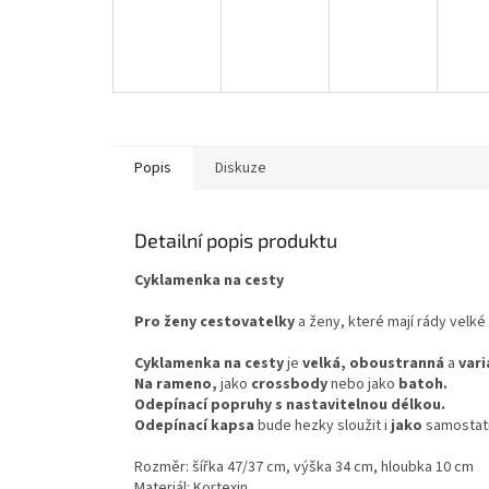
Popis
Diskuze
Detailní popis produktu
Cyklamenka na cesty
Pro ženy cestovatelky
a ženy, které mají rády velké
Cyklamenka na cesty
je
velká, oboustranná
a
vari
Na rameno,
jako
crossbody
nebo jako
batoh.
Odepínací popruhy s nastavitelnou délkou.
Odepínací kapsa
bude hezky sloužit i
jako
samostat
Rozměr: šířka 47/37 cm, výška 34 cm, hloubka 10 cm
Materiál: Kortexin