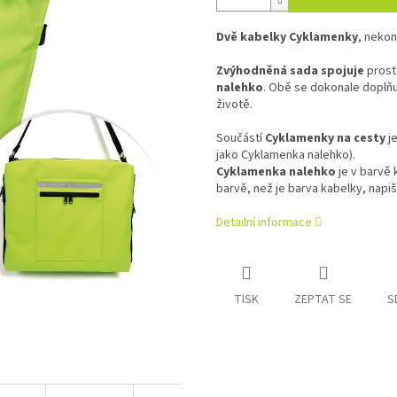
Dvě kabelky Cyklamenky
, neko
Zvýhodněná sada spojuje
prost
nalehko
. Obě se dokonale doplňu
životě.
Součástí
Cyklamenky na cesty
je
jako Cyklamenka nalehko).
Cyklamenka nalehko
je v barvě 
barvě, než je barva kabelky, napiš
Detailní informace
TISK
ZEPTAT SE
S