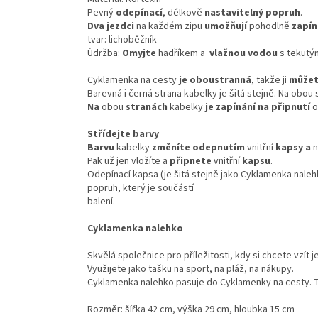
Pevný
odepínací
, délkově
nastavitelný popruh
.
Dva jezdci
na každém zipu
umožňují
pohodlně
zapín
tvar: lichoběžník
Údržba:
Omyjte
hadříkem a
vlažnou vodou
s tekutý
Cyklamenka na cesty
je oboustranná
, takže ji
můžet
Barevná i černá strana kabelky je šitá stejně. Na obou
Na
obou
stranách
kabelky
je zapínání
na připnutí
o
Střídejte barvy
Barvu
kabelky
změníte
odepnutím
vnitřní
kapsy
a
Pak už jen vložíte a
připnete
vnitřní
kapsu
.
Odepínací kapsa (je šitá stejně jako Cyklamenka naleh
popruh, který je součástí
balení.
Cyklamenka nalehko
Skvělá společnice pro příležitosti, kdy si chcete vzít j
Využijete jako tašku na sport, na pláž, na nákupy.
Cyklamenka nalehko pasuje do Cyklamenky na cesty. T
Rozměr: šířka 42 cm, výška 29 cm, hloubka 15 cm