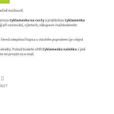
nečně možností.
ornou
Cyklamenku na cesty
a praktickou
Cyklamenku
jí při cestování, výletech, nákupech i každodenním
 černá odepínací kapsa s vlastním popruhem (je stejná
kabelky. Pokud budete chtít
Cyklamenku nalehko
v jiné
te mi prosím na e-mail.
DÍLET