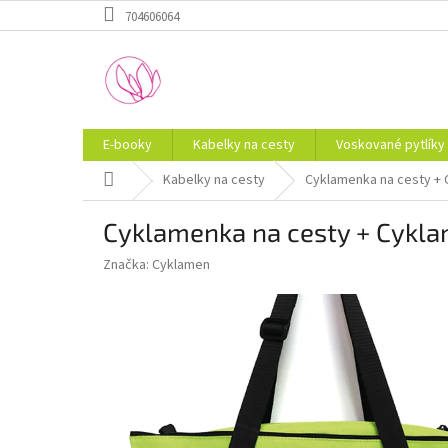
Přejít
704606064
na
obsah
E-booky
Kabelky na cesty
Voskované pytlíky
Domů
Kabelky na cesty
Cyklamenka na cesty +
Cyklamenka na cesty + Cykl
Značka:
Cyklamen