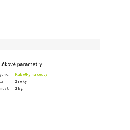
lňkové parametry
gorie
:
Kabelky na cesty
ka
:
2 roky
nost
:
1 kg