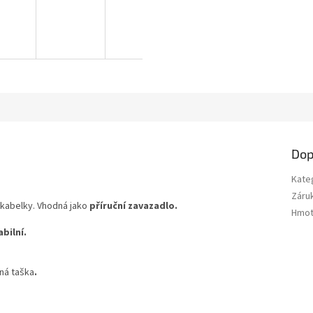
Dop
Kate
Záru
 kabelky. Vhodná jako
příruční zavazadlo.
Hmot
abilní.
ná taška
.