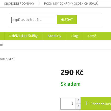
OBCHODNÍ PODMÍNKY
PODMÍNKY OCHRANY OSOBNÍCH ÚDAJŮ
HLEDAT
Nahřívací polštářky
Kontakty
Blog
O mě
ni
AREK MINI
290 Kč
Měrná
Skladem
cena:
Přidat do koš