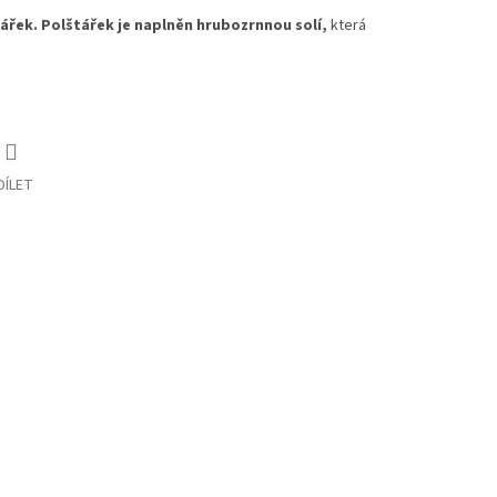
ářek.
Polštářek je naplněn hrubozrnnou solí,
která
DÍLET