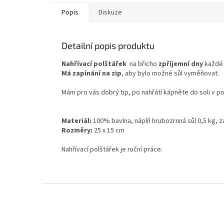
Popis
Diskuze
Detailní popis produktu
Nahřívací polštářek
na břicho
zpříjemní dny
každ
Má zapínání na zip
, aby bylo možné sůl vyměňovat.
Mám pro vás dobrý tip, po nahřátí kápněte do soli v po
Materiál:
100% bavlna, náplň hrubozrnná sůl 0,5 kg, za
Rozměry:
25 x 15 cm
Nahřívací polštářek je ruční práce.
Z
á
p
a