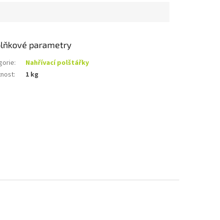
lňkové parametry
gorie
:
Nahřívací polštářky
nost
:
1 kg