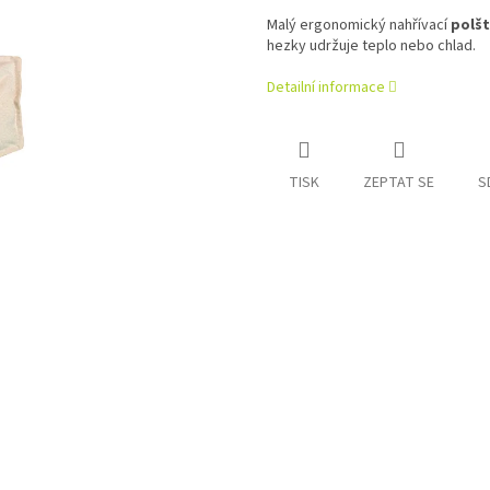
Malý ergonomický nahřívací
polšt
hezky udržuje teplo nebo chlad.
Detailní informace
TISK
ZEPTAT SE
S