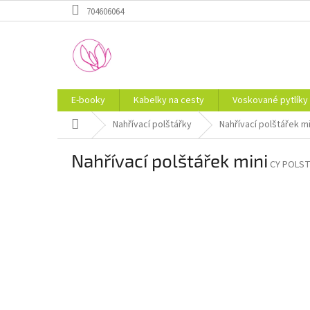
Přejít
704606064
na
obsah
E-booky
Kabelky na cesty
Voskované pytlíky
Domů
Nahřívací polštářky
Nahřívací polštářek mi
Nahřívací polštářek mini
CY POLST