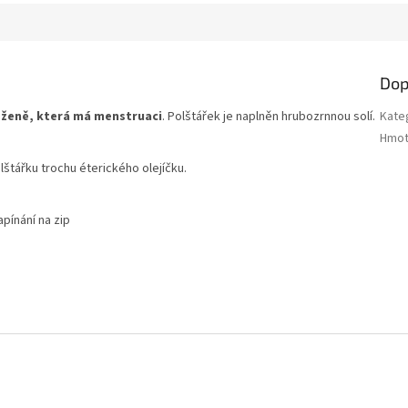
Dop
é
ženě, která má menstruaci
. Polštářek je naplněn hrubozrnnou solí.
Kate
Hmot
lštářku trochu éterického olejíčku.
pínání na zip